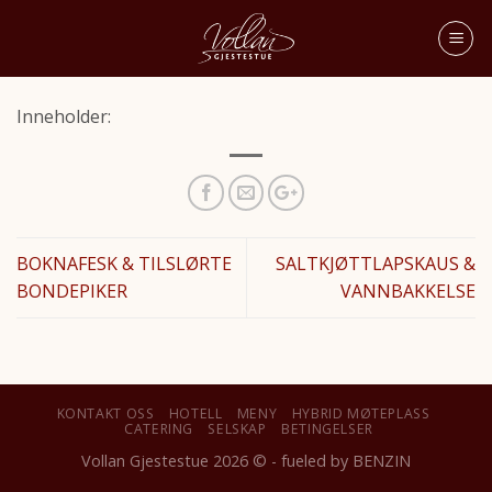
Inneholder:
BOKNAFESK & TILSLØRTE
SALTKJØTTLAPSKAUS &
BONDEPIKER
VANNBAKKELSE
KONTAKT OSS
HOTELL
MENY
HYBRID MØTEPLASS
CATERING
SELSKAP
BETINGELSER
Vollan Gjestestue 2026 © - fueled by
BENZIN