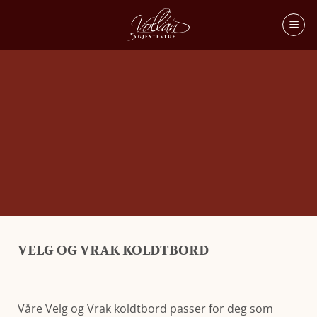
KOLDTBORD
VELG OG VRAK KOLDTBORD
Komponer ditt eget koldtbord med Velg og Vrak
Våre Velg og Vrak koldtbord passer for deg som