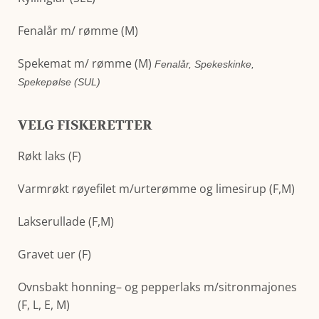
Fenalår m/ rømme (M)
Spekemat m/ rømme (M)
Fenalår, Spekeskinke,
Spekepølse (SUL)
VELG FISKERETTER
Røkt laks (F)
Varmrøkt røyefilet m/urterømme og limesirup (F,M)
Lakserullade (F,M)
Gravet uer (F)
Ovnsbakt honning– og pepperlaks m/sitronmajones
(F, L, E, M)