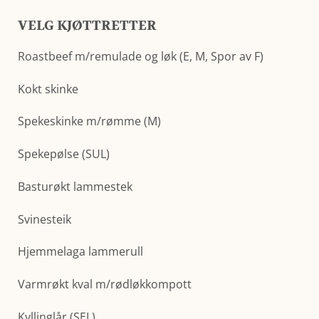
VELG KJØTTRETTER
Roastbeef m/remulade og løk (E, M, Spor av F)
Kokt skinke
Spekeskinke m/rømme (M)
Spekepølse (SUL)
Basturøkt lammestek
Svinesteik
Hjemmelaga lammerull
Varmrøkt kval m/rødløkkompott
Kyllinglår (SEL)