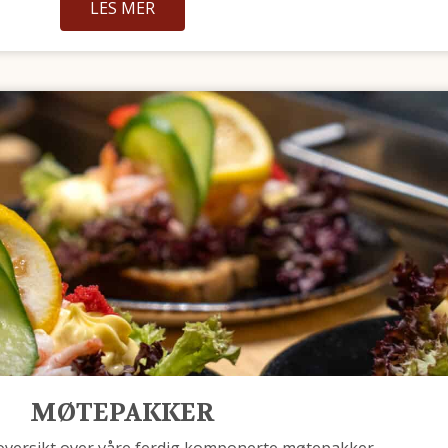
LES MER
MØTEPAKKER
 oversikt over våre ferdig komponerte møtepakker.