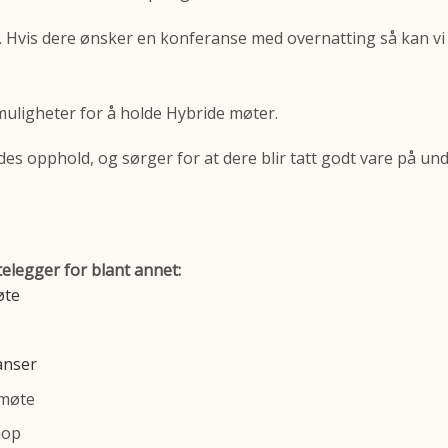
at. Hvis dere ønsker en konferanse med overnatting så kan vi
muligheter for å holde Hybride møter.
edes opphold, og sørger for at dere blir tatt godt vare på un
ttelegger for blant annet:
øte
anser
 møte
hop