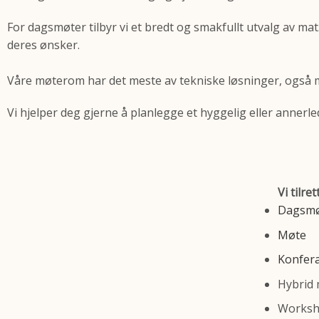
For dagsmøter tilbyr vi et bredt og smakfullt utvalg av m
deres ønsker.
Våre møterom har det meste av tekniske løsninger, også 
Vi hjelper deg gjerne å planlegge et hyggelig eller annerl
Vi tilre
Dagsm
Møte
Konfer
Hybrid
Works