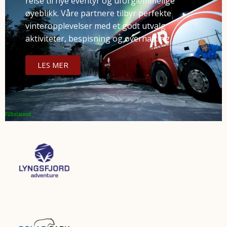
reise til nye eventyr og uforglemmelige
øyeblikk. Våre partnere tilbyr perfekte
vinteropplevelser med et godt utvalg
aktiviteter, bespisning og overnatting.
LES MER