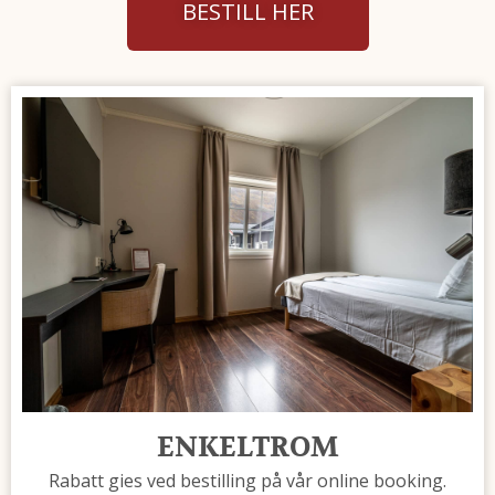
BESTILL HER
Høsten 2026 åpner vi vårt helt
nye spaanlegg!
Les mer her
ENKELTROM
Rabatt gies ved bestilling på vår online booking.