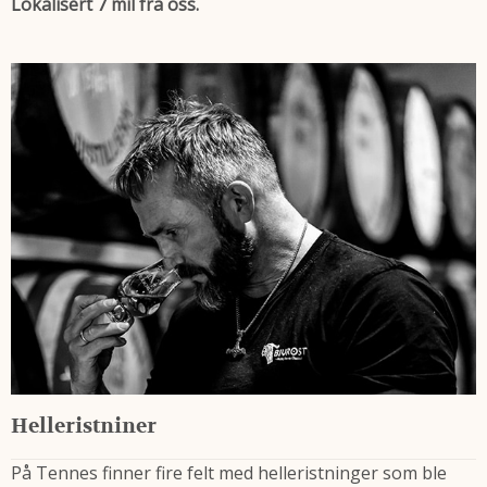
Lokalisert 7 mil fra oss.
Helleristniner
På Tennes finner fire felt med helleristninger som ble