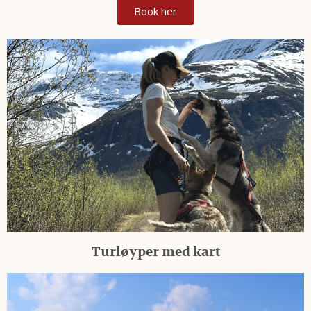
Book her
Turløyper med kart