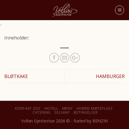
..
Inneholder:
BLØTKAKE
HAMBURGER
KONTAKT OSS
HOTELL
MENY
HYBRID MØTEPLASS
CATERING
SELSKAP
BETINGELSER
Vollan Gjestestue 2026 © - fueled by
BENZIN