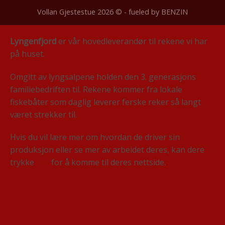
Vollan Gjestestue 2026 © - fueled by
BENZIN
Lyngenfjord
er vår hovedleverandør til rekene vi har
på huset.
Omgitt av lyngsalpene holden den 3. generasjons
familiebedriften til. Rekene kommer fra lokale
fiskebåter som daglig leverer ferske reker så langt
været strekker til.
Hvis du vil lære mer om hvordan de driver sin
produksjon eller se mer av arbeidet deres, kan dere
trykke
her
for å komme til deres nettside.