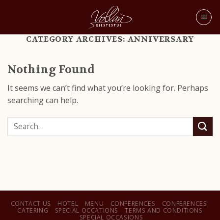
CATEGORY ARCHIVES:
ANNIVERSARY
Nothing Found
It seems we can’t find what you’re looking for. Perhaps
searching can help.
Search
CONTACT US
HOTEL
MENU
CONFERENCES
CONFERENCES
CATERING
SPECIAL OCCATIONS
TERMS AND CONDITIONS
SPECIAL OCCASIONS